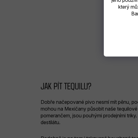
jeho použív
který mů
Bar
CA
JAK PÍT TEQUILU?
Dobře načepované pivo nesmí mít pěnu, pod
mohou na Mexičany působit naše tequilové rit
pomerančem, jsou pouhými prodejními triky. 
destilátu.