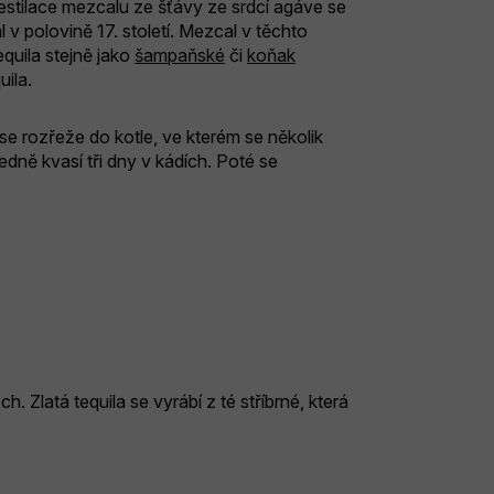
destilace mezcalu ze šťávy ze srdcí agáve se
 v polovině 17. století. Mezcal v těchto
equila stejně jako
šampaňské
či
koňak
ila.
e rozřeže do kotle, ve kterém se několik
edně kvasí tři dny v kádích. Poté se
. Zlatá tequila se vyrábí z té stříbrné, která