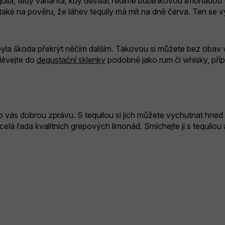
la, tedy varianta, kdy destilát ředíme bublinkovou limonádou 
ké na pověru, že láhev tequily má mít na dně červa. Ten se 
 by byla škoda překrýt něčím dalším. Takovou si můžete bez ob
alévejte do
degustační sklenky
podobně jako rum či whisky, pří
vás dobrou zprávu. S tequilou si jich můžete vychutnat hned n
 celá řada kvalitních grepových limonád. Smíchejte ji s tequilo