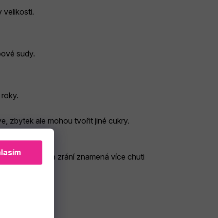
 velikosti.
ubové sudy.
 roky.
 zbytek ale mohou tvořit jiné cukry.
lasím
aopak kratší doba zrání znamená více chuti