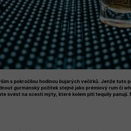
ším s pokročilou hodinou bujarých večírků. Jenže tuto p
ídnout gurmánský požitek stejně jako prémiový rum či wh
e svést na scestí mýty, které kolem pití tequily panují. M