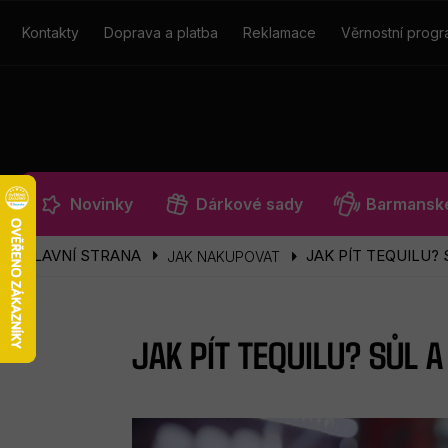
Přejít
na
Kontakty
Doprava a platba
Reklamace
Věrnostní prog
obsah
Novinky
Dárkové sady
Barmanské
JAK PÍT TEQUILU? 
JAK NAKUPOVAT
JAK PÍT TEQUILU? SŮL 