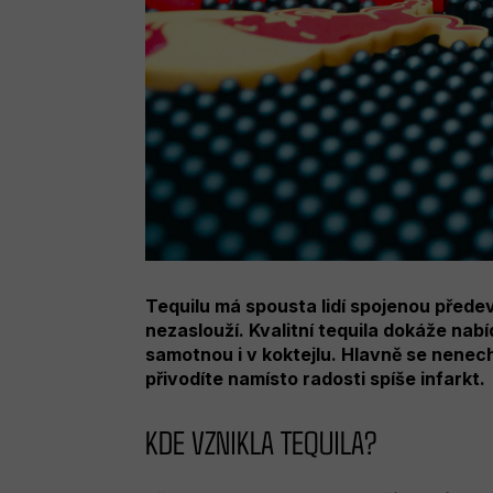
Tequilu má spousta lidí spojenou předev
nezaslouží. Kvalitní tequila dokáže nab
samotnou i v koktejlu. Hlavně se nenecht
přivodíte namísto radosti spíše infarkt.
KDE VZNIKLA TEQUILA?