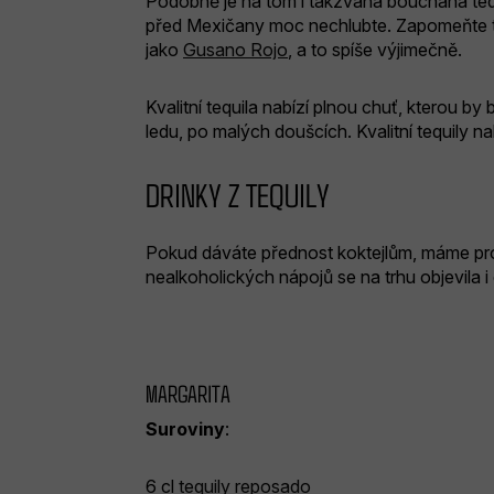
Podobně je na tom i takzvaná bouchaná tequi
před Mexičany moc nechlubte. Zapomeňte ta
jako
Gusano Rojo
, a to spíše výjimečně.
Kvalitní tequila nabízí plnou chuť, kterou
ledu, po malých doušcích. Kvalitní tequily n
DRINKY Z TEQUILY
Pokud dáváte přednost koktejlům, máme pro 
nealkoholických nápojů se na trhu objevila i
MARGARITA
Suroviny
:
6 cl
tequily reposado