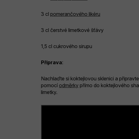
3 cl
pomerančového likéru
3 cl čerstvé limetkové šťávy
1,5 cl cukrového sirupu
Příprava
:
Nachlaďte si koktejlovou sklenici a připra
pomocí
odměrky
přímo do koktejlového sha
limetky.