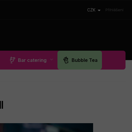
CZK
Přihlášení
Bar catering
Bubble Tea
I