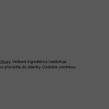
citrusy
. Veškeré ingredience nadávkuje
tko přeceďte do sklenky. Ozdobte osminkou