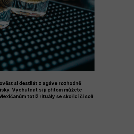
ověst si destilát z agáve rozhodně
isky. Vychutnat si ji přitom můžete
exičanům totiž rituály se skořicí či solí