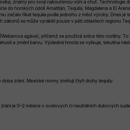
 Mexika, známý pro svoji nakouřenou vůni a chuť. Technologie 
icie do horských údolí Amatitán, Tequila, Magdalena a El Arenal
e mu začalo říkat tequila podle jednoho z měst výroby. Dnes je t
h zákonů se může vyrábět pouze v pěti oblastech regionu Tequ
Weberova agáve), přičemž se používá srdce této rostliny. To s
zahustí a změní barvu. Výsledná hmota se vylisuje, tekutina násl
 doba zrání. Mexické normy zmiňují čtyři druhy tequily:
 zrání je 0–2 měsíce v ocelových či neutrálních dubových sudech