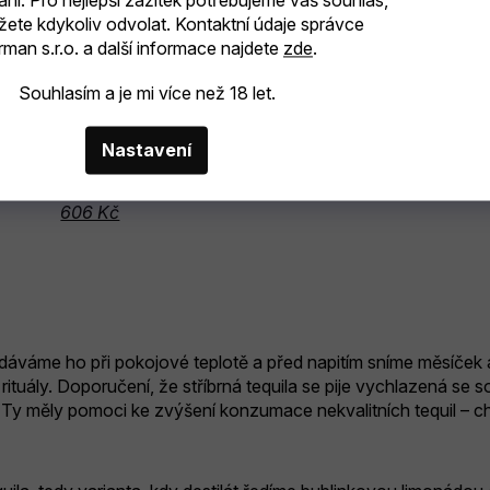
ání. Pro nejlepší zážitek potřebujeme váš souhlas,
žete kdykoliv odvolat. Kontaktní údaje správce
man s.r.o. a další informace najdete
zde
.
Souhlasím a je mi více než 18 let.
Nastavení
BRITO REPOSADO 100%
CABRITO BLANCO 40% 0,7
AGAVE 40% 0,7L
606 Kč
606 Kč
áváme ho při pokojové teplotě a před napitím sníme měsíček
uály. Doporučení, že stříbrná tequila se pije vychlazená se solí
Ty měly pomoci ke zvýšení konzumace nekvalitních tequil – chu