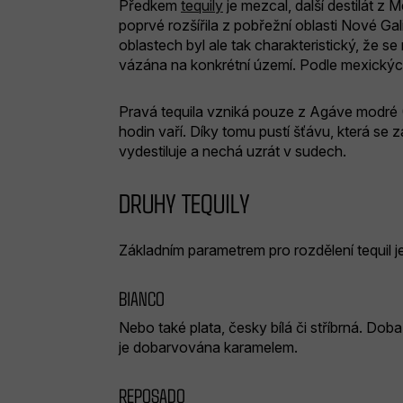
Předkem
tequily
je mezcal, další destilát z
poprvé rozšířila z pobřežní oblasti Nové Gal
oblastech byl ale tak charakteristický, že s
vázána na konkrétní území. Podle mexickýc
Pravá tequila vzniká pouze z Agáve modré (
hodin vaří. Díky tomu pustí šťávu, která se 
vydestiluje a nechá uzrát v sudech.
DRUHY TEQUILY
Základním parametrem pro rozdělení tequil je
BIANCO
Nebo také plata, česky bílá či stříbrná. Doba
je dobarvována karamelem.
REPOSADO