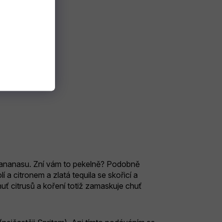
 L
 ananasu. Zní vám to pekelně? Podobně
 a citronem a zlatá tequila se skořicí a
ť citrusů a koření totiž zamaskuje chuť