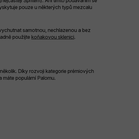
(nejčastěji Spritem). Ani tímto podáváním se
vyskytuje pouze u některých typů mezcalu
av vychutnat samotnou, nechlazenou a bez
padně použijte
koňakovou sklenici
.
ěkolik. Díky rozvoji kategorie prémiových
u a máte populární Palomu.