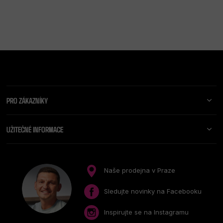
Z
Á
P
A
PRO ZÁKAZNÍKY
T
Í
UŽITEČNÉ INFORMACE
Naše prodejna v Praze
Sledujte novinky na Facebooku
Inspirujte se na Instagramu