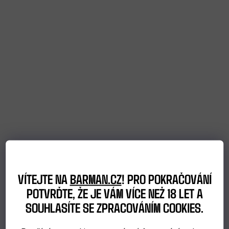
catering
Bubble
Tea
TIP
NA
DÁREK
VÝBĚR
VÍTEJTE NA
BARMAN.CZ
! PRO POKRAČOVÁNÍ
PODLE
POTVRĎTE, ŽE JE VÁM VÍCE NEŽ 18 LET A
ZÁKAZNÍKA
SOUHLASÍTE SE ZPRACOVÁNÍM COOKIES.
Dárkové