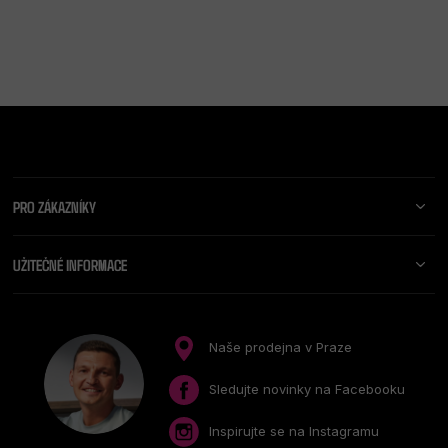
Z
Á
P
A
PRO ZÁKAZNÍKY
T
Í
UŽITEČNÉ INFORMACE
Naše prodejna v Praze
Sledujte novinky na Facebooku
Inspirujte se na Instagramu