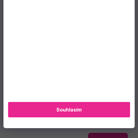
Fiesta Hurricane sklenice na koktejl Royal
Leerdam 440 ml
Souhlasím
skladem
(>6 ks)