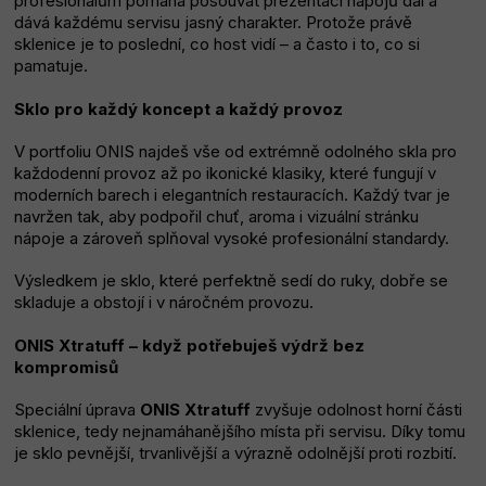
profesionálům pomáhá posouvat prezentaci nápojů dál a
dává každému servisu jasný charakter. Protože právě
catering
sklenice je to poslední, co host vidí – a často i to, co si
pamatuje.
Bubble
Sklo pro každý koncept a každý provoz
Tea
V portfoliu ONIS najdeš vše od extrémně odolného skla pro
každodenní provoz až po ikonické klasiky, které fungují v
TIP
moderních barech i elegantních restauracích. Každý tvar je
navržen tak, aby podpořil chuť, aroma i vizuální stránku
NA
nápoje a zároveň splňoval vysoké profesionální standardy.
Výsledkem je sklo, které perfektně sedí do ruky, dobře se
DÁREK
skladuje a obstojí i v náročném provozu.
VÝBĚR
ONIS Xtratuff – když potřebuješ výdrž bez
kompromisů
PODLE
Speciální úprava
ONIS Xtratuff
zvyšuje odolnost horní části
ZÁKAZNÍKA
sklenice, tedy nejnamáhanějšího místa při servisu. Díky tomu
je sklo pevnější, trvanlivější a výrazně odolnější proti rozbití.
Dárkové