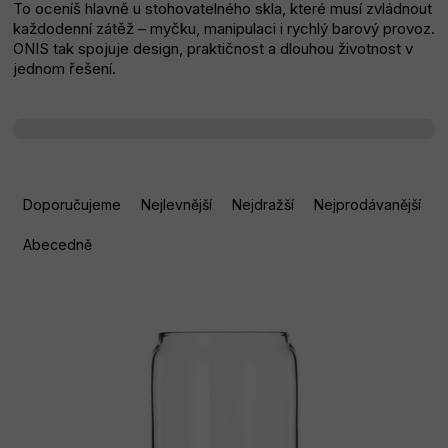
To oceníš hlavně u stohovatelného skla, které musí zvládnout
každodenní zátěž – myčku, manipulaci i rychlý barový provoz.
poukazy
ONIS tak spojuje design, praktičnost a dlouhou životnost v
jednom řešení.
NEJPRODÁVANĚJŠÍ
SLEVY
Ř
A
Doporučujeme
Nejlevnější
Nejdražší
Nejprodávanější
Z
Abecedně
E
N
V
Í
Ý
P
P
R
I
O
S
D
P
U