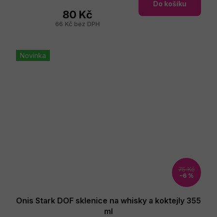
Do košíku
80 Kč
66 Kč bez DPH
Novinka
75 Kč
–6 %
Onis Stark DOF sklenice na whisky a koktejly 355
ml