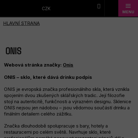
Přejít
na
CZK
obsah
Novinky
Dárkové
ONIS
sady
Webová stránka značky:
Onis
Barmanské
ONIS – sklo, které dává drinku podpis
potřeby
ONIS je evropská značka profesionálního skla, která vznikla
Barmanské
spojením dvou zkušených sklářských tradic. Její filozofie
stojí na autenticitě, funkčnosti a výrazném designu. Sklenice
sklo
ONIS nejsou jen nádobou – jsou vědomou součástí drinku a
finálním detailem celého zážitku.
Alkohol
Značka dlouhodobě spolupracuje s bary, hotely a
restauracemi po celém světě. Navrhuje sklo, které
Bar