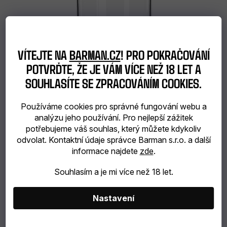
R
K
O
T
D
Ů
U
VÍTEJTE NA
BARMAN.CZ
! PRO POKRAČOVÁNÍ
K
POTVRĎTE, ŽE JE VÁM VÍCE NEŽ 18 LET A
T
SOUHLASÍTE SE ZPRACOVÁNÍM COOKIES.
Ů
Onis beer can sklenice na nealko a koktejly a
domácí limonádu 473ml
Používáme cookies pro správné fungování webu a
analýzu jeho používání. Pro nejlepší zážitek
skladem
(>6 ks)
potřebujeme váš souhlas, který můžete kdykoliv
odvolat. Kontaktní údaje správce Barman s.r.o. a další
informace najdete
zde
.
Do košíku
69 Kč
Souhlasím a je mi více než 18 let.
57 Kč bez DPH
Nastavení