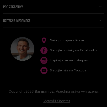
A
PRO ZÁKAZNÍKY
T
Í
UŽITEČNÉ INFORMACE
Naše prodejna v Praze
Sledujte novinky na Facebooku
Inspirujte se na Instagramu
Sledujte nás na Youtube
Copyright 2026
Barman.cz
. Všechna práva vyhrazena.
Vytvořil Shoptet