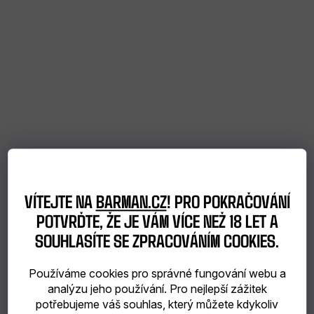
catering
Bubble
Tea
TIP
NA
DÁREK
VÍTEJTE NA
BARMAN.CZ
! PRO POKRAČOVÁNÍ
VÝBĚR
POTVRĎTE, ŽE JE VÁM VÍCE NEŽ 18 LET A
SOUHLASÍTE SE ZPRACOVÁNÍM COOKIES.
PODLE
Používáme cookies pro správné fungování webu a
ZÁKAZNÍKA
analýzu jeho používání. Pro nejlepší zážitek
potřebujeme váš souhlas, který můžete kdykoliv
Dárkové