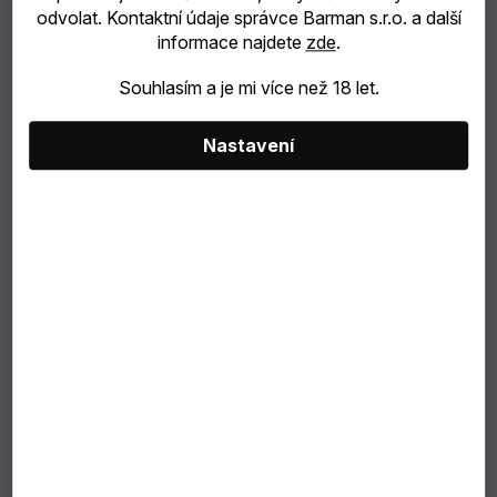
odvolat. Kontaktní údaje správce Barman s.r.o. a další
catering
informace najdete
zde
.
Souhlasím a je mi více než 18 let.
Bubble
Tea
Nastavení
499 Kč
TIP
412 Kč bez DPH
Měrná
NA
cena:
Můžeme doručit do:
10.8.2026
DÁREK
VÝBĚR
PODLE
ZÁKAZNÍKA
Dárkové