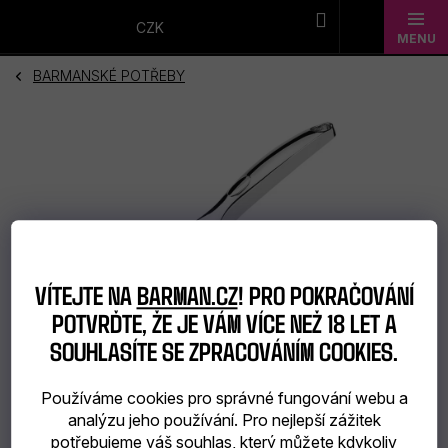
Přejít
na
CZK
obsah
BARMANSKÉ POTŘEBY
Novinky
Dárkové
sady
Barmanské
potřeby
VÍTEJTE NA
BARMAN.CZ
! PRO POKRAČOVÁNÍ
Barmanské
POTVRĎTE, ŽE JE VÁM VÍCE NEŽ 18 LET A
SOUHLASÍTE SE ZPRACOVÁNÍM COOKIES.
sklo
Alkohol
Používáme cookies pro správné fungování webu a
analýzu jeho používání. Pro nejlepší zážitek
Bar
potřebujeme váš souhlas, který můžete kdykoliv