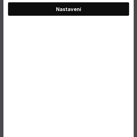
Nastavení
poukazy
NEJPRODÁVANĚJŠÍ
SLEVY