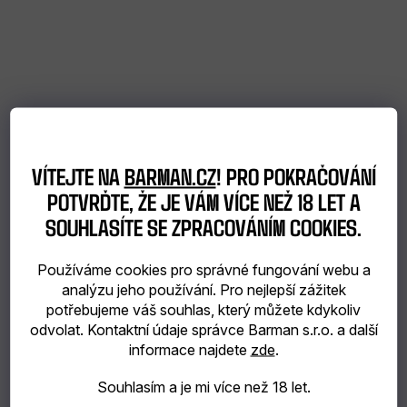
catering
Bubble
Tea
TIP
VÍTEJTE NA
BARMAN.CZ
! PRO POKRAČOVÁNÍ
NA
POTVRĎTE, ŽE JE VÁM VÍCE NEŽ 18 LET A
SOUHLASÍTE SE ZPRACOVÁNÍM COOKIES.
DÁREK
Používáme cookies pro správné fungování webu a
VÝBĚR
analýzu jeho používání. Pro nejlepší zážitek
potřebujeme váš souhlas, který můžete kdykoliv
PODLE
odvolat. Kontaktní údaje správce Barman s.r.o. a další
informace najdete
zde
.
ZÁKAZNÍKA
Souhlasím a je mi více než 18 let.
Dárkové