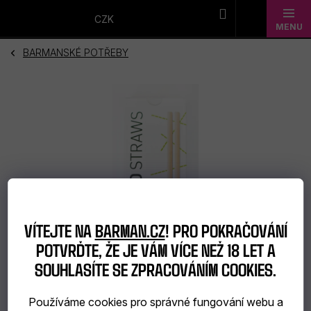
Přejít
na
CZK
obsah
BARMANSKÉ POTŘEBY
Novinky
Dárkové
sady
Barmanské
potřeby
Barmanské
VÍTEJTE NA
BARMAN.CZ
! PRO POKRAČOVÁNÍ
sklo
POTVRĎTE, ŽE JE VÁM VÍCE NEŽ 18 LET A
100 Kč
SOUHLASÍTE SE ZPRACOVÁNÍM COOKIES.
Alkohol
–15 %
Používáme cookies pro správné fungování webu a
Bar