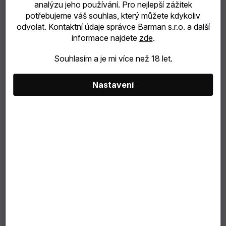
analýzu jeho používání. Pro nejlepší zážitek
potřebujeme váš souhlas, který můžete kdykoliv
catering
100 Kč
–15 %
odvolat. Kontaktní údaje správce Barman s.r.o. a další
85 Kč
informace najdete
zde
.
Bubble
70 Kč bez DPH
Souhlasím a je mi více než 18 let.
Měrná
Tea
cena:
Nastavení
Můžeme doručit do:
11.8.2026
TIP
NA
DÁREK
VÝBĚR
PODLE
ZÁKAZNÍKA
V balení je 35 kusů. Prodává se pouze po balení.
Dárkové