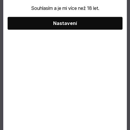
Souhlasím a je mi více než 18 let.
catering
Nastavení
Bubble
Tea
TIP
NA
DÁREK
VÝBĚR
PODLE
ZÁKAZNÍKA
Dárkové