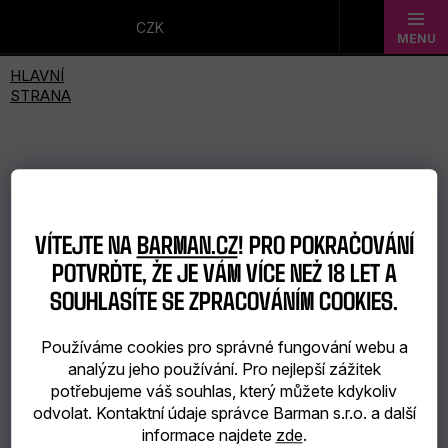
Přejít
na
CZK
obsah
Novinky
Dárkové
sady
Barmanské
VÍTEJTE NA
BARMAN.CZ
! PRO POKRAČOVÁNÍ
potřeby
POTVRĎTE, ŽE JE VÁM VÍCE NEŽ 18 LET A
SOUHLASÍTE SE ZPRACOVÁNÍM COOKIES.
Barmanské
Používáme cookies pro správné fungování webu a
sklo
analýzu jeho používání. Pro nejlepší zážitek
potřebujeme váš souhlas, který můžete kdykoliv
Alkohol
odvolat. Kontaktní údaje správce Barman s.r.o. a další
informace najdete
zde
.
Bar