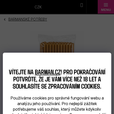
Přejít
na
CZK
obsah
BARMANSKÉ POTŘEBY
Novinky
Dárkové
sady
Barmanské
potřeby
VÍTEJTE NA
BARMAN.CZ
! PRO POKRAČOVÁNÍ
Barmanské
POTVRĎTE, ŽE JE VÁM VÍCE NEŽ 18 LET A
SOUHLASÍTE SE ZPRACOVÁNÍM COOKIES.
sklo
Používáme cookies pro správné fungování webu a
Alkohol
analýzu jeho používání. Pro nejlepší zážitek
potřebujeme váš souhlas, který můžete kdykoliv
Bar