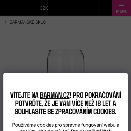
Přejít
na
CZK
obsah
BARMANSKÉ SKLO
Novinky
Dárkové
sady
Barmanské
potřeby
Barmanské
VÍTEJTE NA
BARMAN.CZ
! PRO POKRAČOVÁNÍ
POTVRĎTE, ŽE JE VÁM VÍCE NEŽ 18 LET A
sklo
SOUHLASÍTE SE ZPRACOVÁNÍM COOKIES.
Alkohol
Používáme cookies pro správné fungování webu a
Bar