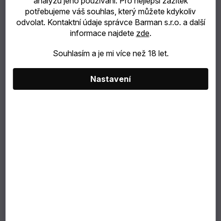
analýzu jeho používání. Pro nejlepší zážitek
potřebujeme váš souhlas, který můžete kdykoliv
catering
odvolat. Kontaktní údaje správce Barman s.r.o. a další
informace najdete
zde
.
Bubble
Souhlasím a je mi více než 18 let.
Tea
69 Kč
Nastavení
TIP
57 Kč bez DPH
Měrná
NA
cena:
Můžeme doručit do:
6.8.2026
DÁREK
VÝBĚR
PODLE
ZÁKAZNÍKA
Dárkové