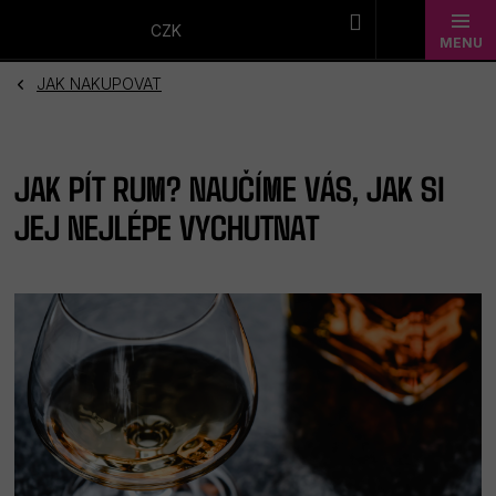
Přejít
na
CZK
obsah
JAK NAKUPOVAT
Novinky
Dárkové
JAK PÍT RUM? NAUČÍME VÁS, JAK SI
sady
JEJ NEJLÉPE VYCHUTNAT
Barmanské
potřeby
Barmanské
sklo
Alkohol
Bar