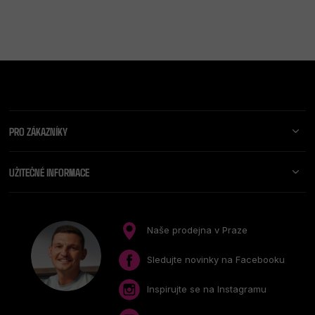
Z
Á
P
A
PRO ZÁKAZNÍKY
T
Í
UŽITEČNÉ INFORMACE
Naše prodejna v Praze
Sledujte novinky na Facebooku
Inspirujte se na Instagramu