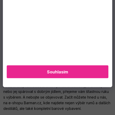
Souhlasím
Ať už si tedy rum budete chtít vychutnat samotný, v drinku,
nebo jej spárovat s dobrým jídlem, přejeme vám šťastnou ruku
s výběrem. A nebojte se objevovat. Začít můžete hned u nás,
na e-shopu Barman.cz, kde najdete nejen výběr rumů a dalších
destilátů, ale také kompletní barové vybavení.