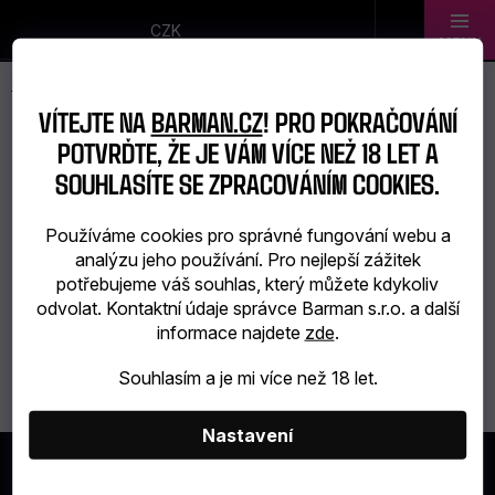
Přejít
na
CZK
obsah
Novinky
VÍTEJTE NA
BARMAN.CZ
! PRO POKRAČOVÁNÍ
Dárkové
POTVRĎTE, ŽE JE VÁM VÍCE NEŽ 18 LET A
DICTADOR
SOUHLASÍTE SE ZPRACOVÁNÍM COOKIES.
sady
Používáme cookies pro správné fungování webu a
Barmanské
analýzu jeho používání. Pro nejlepší zážitek
Žádné produkty značky
Dictador
nebyly nalezeny...
potřebujeme váš souhlas, který můžete kdykoliv
potřeby
odvolat. Kontaktní údaje správce Barman s.r.o. a další
informace najdete
zde
.
Barmanské
Souhlasím a je mi více než 18 let.
sklo
Alkohol
Nastavení
Z
Á
Bar