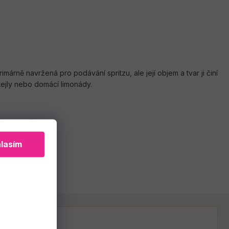
imárně navržená pro podávání spritzu, ale její objem a tvar ji činí
ktejly nebo domácí limonády.
dena za 1ks
lasím