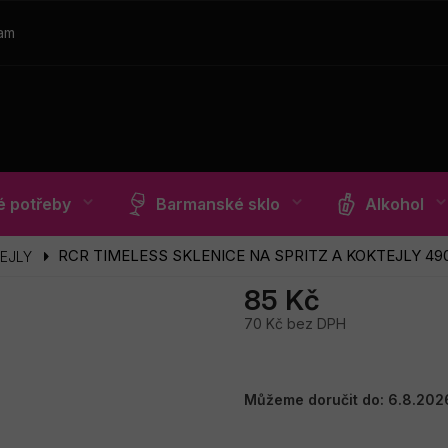
ram
 potřeby
Barmanské sklo
Alkohol
RCR TIMELESS SKLENICE NA SPRITZ A KOKTEJLY 4
EJLY
85 Kč
70 Kč bez DPH
Měrná
cena:
Můžeme doručit do:
6.8.202