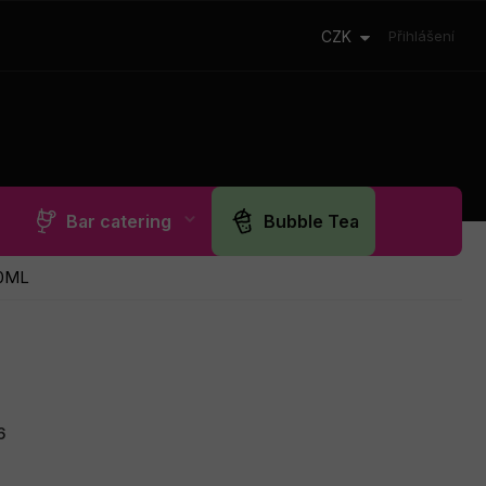
CZK
Přihlášení
Bar catering
Bubble Tea
90ML
6