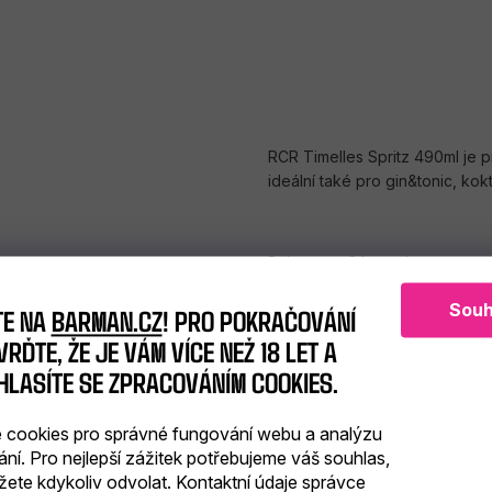
RCR Timelles Spritz 490ml je pr
ideální také pro gin&tonic, ko
Baleno po 6 kusech, cena uve
Prodáváme i po 1 kusu
Souh
TE NA
BARMAN.CZ
! PRO POKRAČOVÁNÍ
RĎTE, ŽE JE VÁM VÍCE NEŽ 18 LET A
HLASÍTE SE ZPRACOVÁNÍM COOKIES.
cookies pro správné fungování webu a analýzu
ání. Pro nejlepší zážitek potřebujeme váš souhlas,
Diskuze
Značka
žete kdykoliv odvolat. Kontaktní údaje správce