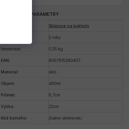
DOPLŇKOVÉ PARAMETRY
Kategorie
:
Sklenice na koktejly
Záruka
:
2 roky
Hmotnost
:
0.25 kg
EAN
:
8007815280407
Material
:
sklo
Objem
:
490ml
Průměr
:
6,7cm
Výška
:
22cm
Kód balného
:
/balne-sklenicek/