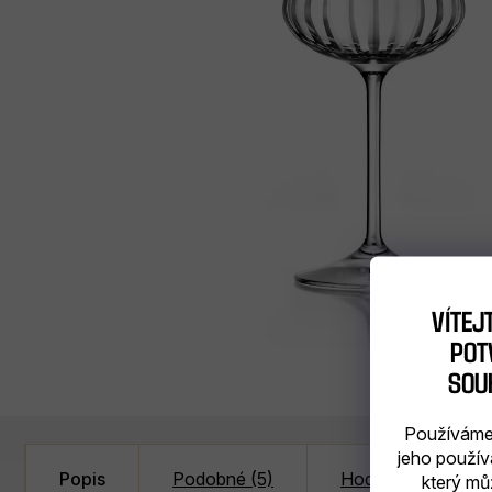
VÍTEJ
POTV
SOU
Používáme 
jeho použív
Popis
Podobné (5)
Hodnocení
který mů