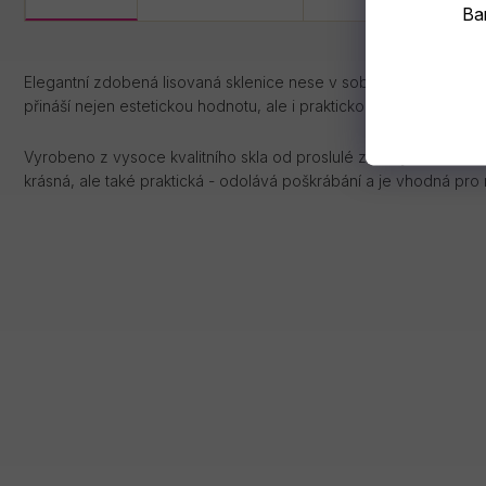
Bar
Elegantní zdobená lisovaná sklenice nese v sobě odkaz tradičního 
přináší nejen estetickou hodnotu, ale i praktickou funkčnost.
Vyrobeno z vysoce kvalitního skla od proslulé značky RCR, která 
krásná, ale také praktická - odolává poškrábání a je vhodná pro