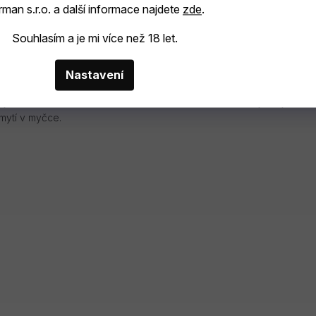
man s.r.o. a další informace najdete
zde
.
Souhlasím a je mi více než 18 let.
italského sklářství. S důrazem na detail a kvalitu materiálu,
Nastavení
je zárukou odolnosti a dlouhé životnosti. Tato sklenice je nejen
 mytí v myčce.