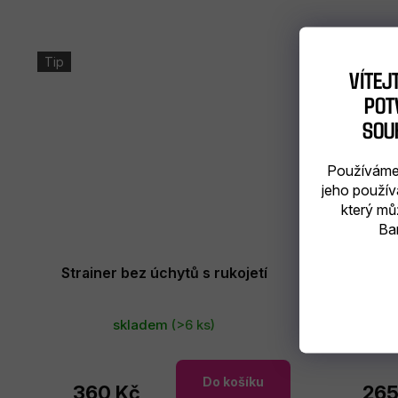
Tip
VÍTEJ
POTV
SOU
Používáme 
jeho použív
který mů
Bar
Shaker 
Strainer bez úchytů s rukojetí
skladem
(>6 ks)
Do košíku
360 Kč
265