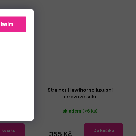
lasím
Strainer Hawthorne luxusní
vý 840ml
nerezové sítko
skladem
(>6 ks)
 košíku
Do košíku
355 Kč