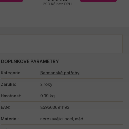
293 Kč bez DPH
DOPLŇKOVÉ PARAMETRY
Kategorie
:
Barmanské potřeby
Záruka
:
2 roky
Hmotnost
:
0.39 kg
EAN
:
8595636911193
Material
:
nerezavějící ocel, měd