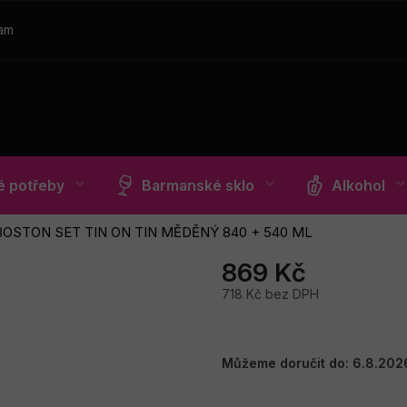
ram
 potřeby
Barmanské sklo
Alkohol
BOSTON SET TIN ON TIN MĚDĚNÝ 840 + 540 ML
869 Kč
718 Kč bez DPH
Měrná
cena:
Můžeme doručit do:
6.8.202