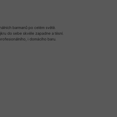
onálních barmanů po celém světě.
ejkru do sebe skvěle zapadne a těsní.
ofesionálního, i domácího baru.