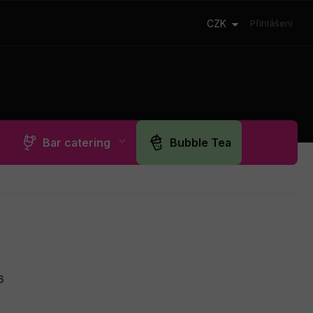
CZK
Přihlášení
Bar catering
Bubble Tea
6