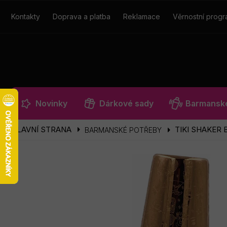
Přejít
na
Kontakty
Doprava a platba
Reklamace
Věrnostní prog
obsah
Novinky
Dárkové sady
Barmanské
TIKI SHAKER 
BARMANSKÉ POTŘEBY