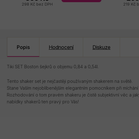
298 Kč bez DPH
219 Kč 
Popis
Hodnocení
Diskuze
Tiki SET Boston šejkrů o objemu 0,84 a 0,54l.
Tento shaker set je nejčastěji používaným shakerem na světě.
Stane Vaším nejoblíbenějším elegantním pomocníkem při míchání
Rozhodování o tom pravém shakeru je čistě subjektivní věc a jakýk
nabídky shakerů ten pravý pro Vás!