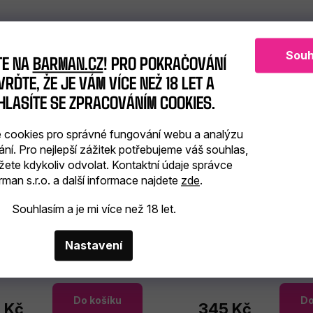
Souh
TE NA
BARMAN.CZ
! PRO POKRAČOVÁNÍ
RĎTE, ŽE JE VÁM VÍCE NEŽ 18 LET A
HLASÍTE SE ZPRACOVÁNÍM COOKIES.
cookies pro správné fungování webu a analýzu
ání. Pro nejlepší zážitek potřebujeme váš souhlas,
žete kdykoliv odvolat. Kontaktní údaje správce
man s.r.o. a další informace najdete
zde
.
Boston Tin Tin nerezový
Souhlasím a je mi více než 18 let.
Shaker Boston nerezo
540ml
Nastavení
skladem
(>6 ks)
skladem
(>6 ks)
Do košíku
Do
 Kč
345 Kč