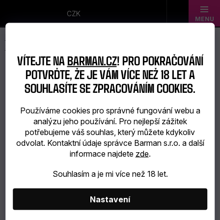
Přejít
na
CZK
obsah
Novinky
VÍTEJTE NA
BARMAN.CZ
! PRO POKRAČOVÁNÍ
Dárkové
POTVRĎTE, ŽE JE VÁM VÍCE NEŽ 18 LET A
sady
SOUHLASÍTE SE ZPRACOVÁNÍM COOKIES.
Barmanské
Používáme cookies pro správné fungování webu a
analýzu jeho používání. Pro nejlepší zážitek
potřeby
potřebujeme váš souhlas, který můžete kdykoliv
odvolat. Kontaktní údaje správce Barman s.r.o. a další
Barmanské
informace najdete
zde
.
sklo
Souhlasím a je mi více než 18 let.
Alkohol
Nastavení
Bar