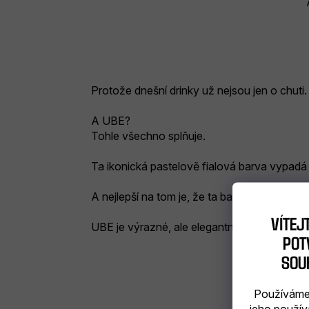
Protože dnešní drinky už nejsou jen o chuti
A UBE?
Tohle všechno splňuje.
Ta ikonická pastelově fialová barva vypad
A nejlepší na tom je, že ta barva působí při
VÍTEJ
UBE je výrazné, ale elegantní.
POTV
SOU
Používáme 