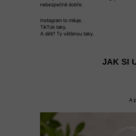
nebezpečně dobře.
Instagram to miluje.
TikTok taky.
A děti? Ty většinou taky.
J
AK SI
A 