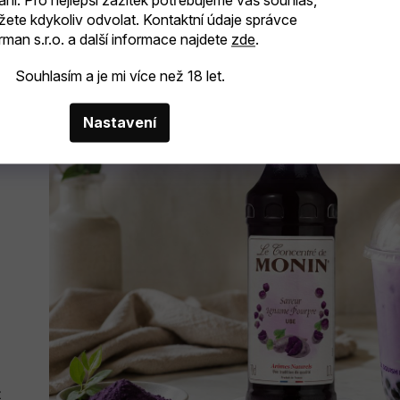
ání. Pro nejlepší zážitek potřebujeme váš souhlas,
žete kdykoliv odvolat. Kontaktní údaje správce
man s.r.o. a další informace najdete
zde
.
Souhlasím a je mi více než 18 let.
Nastavení
ž