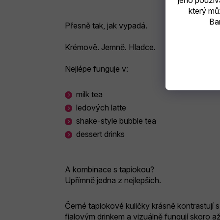
jeho použív
který mů
Bar
Přesně tak, jak vypadá.
Krémově. Jemně. Hladce.
Nejlépe funguje v:
milk tea
ledových latte
shake-style bubble tea
dessert drinks
A kombinace s tapiokou?
Upřímně jedna z nejlepších.
Černé tapiokové kuličky krásně kontrastují s
fialovým drinkem a vizuálně fungují skoro a