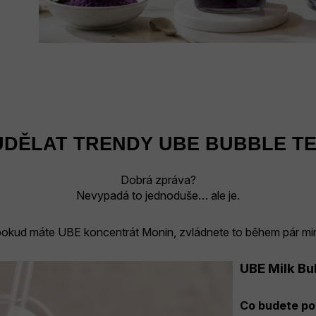
 UDĚLAT TRENDY UBE BUBBLE T
Dobrá zpráva?
Nevypadá to jednoduše… ale je.
pokud máte UBE koncentrát Monin, zvládnete to během pár min
UBE Milk Bu
Co budete po