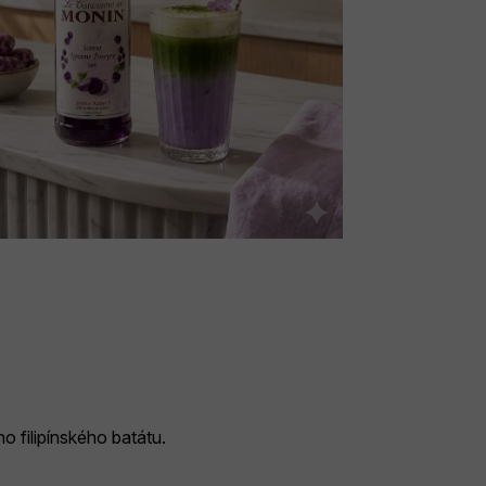
ho filipínského batátu.