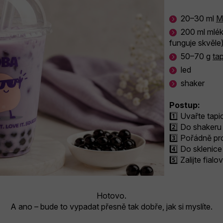
20–30 ml
M
200 ml mlék
funguje skvěle
50–70 g
ta
led
shaker
Postup:
1️⃣ Uvařte tap
2️⃣ Do shakeru 
3️⃣ Pořádně pro
4️⃣ Do sklenice
5️⃣ Zalijte fial
Hotovo.
A ano – bude to vypadat přesně tak dobře, jak si myslíte.