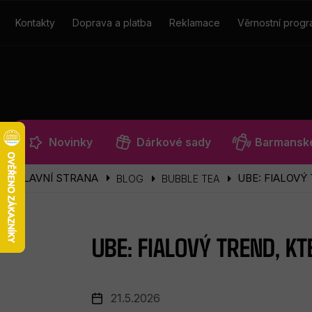
Přejít
na
Kontakty
Doprava a platba
Reklamace
Věrnostní prog
obsah
Novinky
Dárkové sady
Barmanské
UBE: FIALOVÝ
BLOG
BUBBLE TEA
UBE: FIALOVÝ TREND, K
21.5.2026