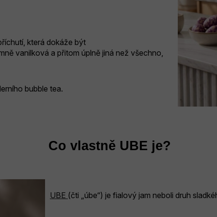
příchutí, která dokáže být
mně vanilková a přitom úplně jiná než všechno,
derního bubble tea.
Co vlastně UBE je?
UBE
(čti „úbe“) je fialový jam neboli druh sladké