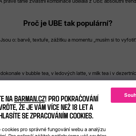
A právě tahle zvláštní kombinace udělala z UBE absolutní trend
Proč je UBE tak populární?
.
Jsou o:
barvě,
textuře,
zážitku
a momentu „musím si to vyfotit
á dokonale
v bubble tea
, v ledových latte,
v milk tea
i v dezertní
rozeně jemně. Není agresivní jako některé neonové trendy.
Souh
TE NA
BARMAN.CZ
! PRO POKRAČOVÁNÍ
RĎTE, ŽE JE VÁM VÍCE NEŽ 18 LET A
HLASÍTE SE ZPRACOVÁNÍM COOKIES.
JAK CHUTNÁ UBE V BUBBLE TEA
cookies pro správné fungování webu a analýzu