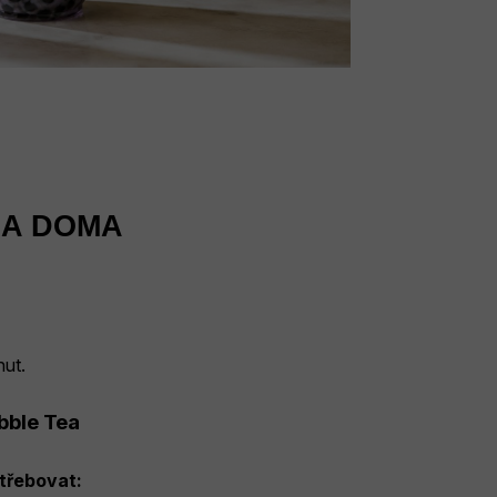
EA DOMA
ut.
bble Tea
třebovat: