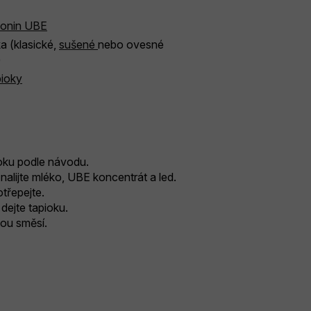
onin UBE
a (klasické,
sušené
nebo ovesné
)
pioky
ioku podle návodu.
nalijte mléko, UBE koncentrát a led.
třepejte.
 dejte tapioku.
ovou směsí.