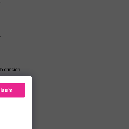
.
“
ch drincích
lasím
?