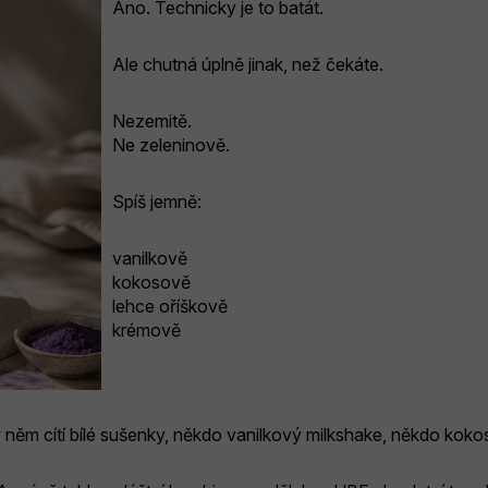
Ano. Technicky je to batát.
Ale chutná úplně jinak, než čekáte.
Nezemitě.
Ne zeleninově.
Spíš jemně:
vanilkově
kokosově
lehce oříškově
krémově
něm cítí bílé sušenky, někdo vanilkový milkshake, někdo kok