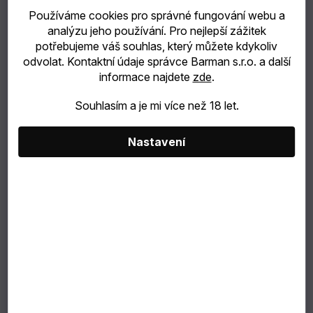
Používáme cookies pro správné fungování webu a
poukazy
analýzu jeho používání. Pro nejlepší zážitek
potřebujeme váš souhlas, který můžete kdykoliv
NEJPRODÁVANĚJŠÍ
odvolat. Kontaktní údaje správce Barman s.r.o. a další
informace najdete
zde
.
SLEVY
Souhlasím a je mi více než 18 let.
MĚNA
Nastavení
(CZK)
PŘIHLÁŠENÍ