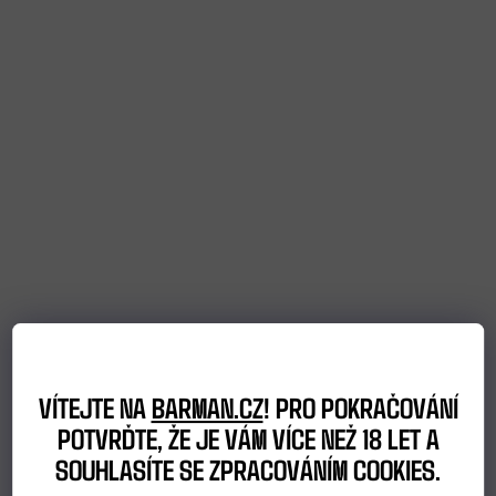
catering
Bubble
Tea
TIP
NA
DÁREK
VÝBĚR
PODLE
VÍTEJTE NA
BARMAN.CZ
! PRO POKRAČOVÁNÍ
POTVRĎTE, ŽE JE VÁM VÍCE NEŽ 18 LET A
ZÁKAZNÍKA
SOUHLASÍTE SE ZPRACOVÁNÍM COOKIES.
Dárkové