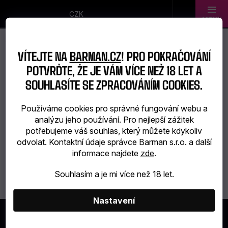
Přejít
na
CZK
obsah
Novinky
VÍTEJTE NA
BARMAN.CZ
! PRO POKRAČOVÁNÍ
Dárkové
POTVRĎTE, ŽE JE VÁM VÍCE NEŽ 18 LET A
XIBAL
SOUHLASÍTE SE ZPRACOVÁNÍM COOKIES.
sady
Používáme cookies pro správné fungování webu a
Barmanské
analýzu jeho používání. Pro nejlepší zážitek
Žádné produkty značky
Xibal
nebyly nalezeny...
potřebujeme váš souhlas, který můžete kdykoliv
potřeby
odvolat. Kontaktní údaje správce Barman s.r.o. a další
informace najdete
zde
.
Barmanské
Souhlasím a je mi více než 18 let.
sklo
Alkohol
Nastavení
Z
Á
Bar