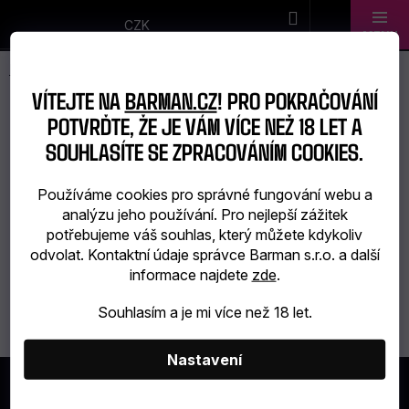
Přejít
na
CZK
obsah
Novinky
VÍTEJTE NA
BARMAN.CZ
! PRO POKRAČOVÁNÍ
Dárkové
POTVRĎTE, ŽE JE VÁM VÍCE NEŽ 18 LET A
SAIGON BAIGUR
SOUHLASÍTE SE ZPRACOVÁNÍM COOKIES.
sady
Používáme cookies pro správné fungování webu a
Barmanské
analýzu jeho používání. Pro nejlepší zážitek
Žádné produkty značky
Saigon Baigur
nebyly nalezeny...
potřebujeme váš souhlas, který můžete kdykoliv
potřeby
odvolat. Kontaktní údaje správce Barman s.r.o. a další
informace najdete
zde
.
Barmanské
Souhlasím a je mi více než 18 let.
sklo
Alkohol
Nastavení
Z
Á
Bar