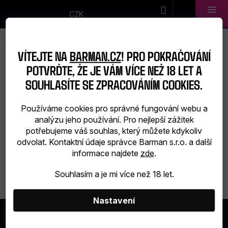
Přejít
na
CZK
obsah
Novinky
VÍTEJTE NA
BARMAN.CZ
! PRO POKRAČOVÁNÍ
Dárkové
POTVRĎTE, ŽE JE VÁM VÍCE NEŽ 18 LET A
RAMMSTEIN
SOUHLASÍTE SE ZPRACOVÁNÍM COOKIES.
sady
Používáme cookies pro správné fungování webu a
Barmanské
analýzu jeho používání. Pro nejlepší zážitek
Žádné produkty značky
Rammstein
nebyly nalezeny...
potřebujeme váš souhlas, který můžete kdykoliv
potřeby
odvolat. Kontaktní údaje správce Barman s.r.o. a další
informace najdete
zde
.
Barmanské
Souhlasím a je mi více než 18 let.
sklo
Alkohol
Nastavení
Z
Á
Bar