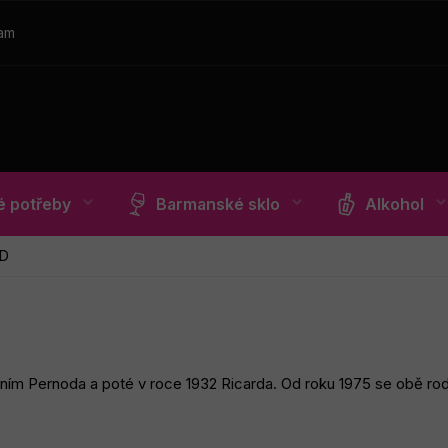
ram
 potřeby
Barmanské sklo
Alkohol
D
ím Pernoda a poté v roce 1932 Ricarda. Od roku 1975 se obě rodiny 