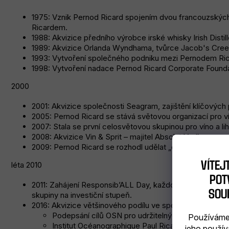
1975: Vznik Pernod Ricard spojením dvou francouzských 
Ricardem.
1988: Akvizice předního výrobce irské whisky Irish Distil
1989: Akvizice Orlanda Wyndhama, tvůrce Jacob's Cre
1993: Vytvoření společného podniku mezi Pernodem Ri
1998: Vytvoření nadace Pernod Ricard Corporate Found
2000
2001: Akvizice společnosti Seagram, zajištění klíčových 
2005: Pernod Ricard se stává světovou organizací pro vín
2007: Stala se první celosvětovou skupinou pro víno a li
2008: Akvizice Vin & Sprit – majitel Absolut Vodky
2009: Pernod Ricard se rozhodl udělat „créateurs de conv
VÍTEJ
léta 2010
POTV
2011: Zahájení Responsib’ALL Day, každoroční společens
SOU
skupiny na investiční stupeň.
2016: Akvizice většinového podílu ve společnosti Black
Podepsání cílů OSN pro udržitelný rozvoj.
Používáme 
Institut Océanographique Paul Ricard slaví 50. výro
jeho použív