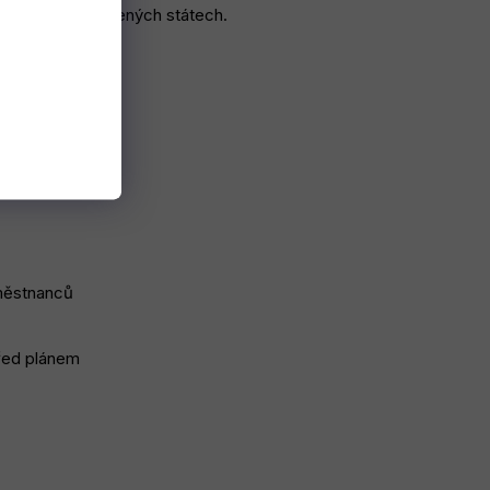
 číslo 1 ve Spojených státech.
aměstnanců
řed plánem