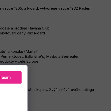
é v roce 1805, a Ricard, vytvořené v roce 1932 Paulem
odeje a prodeje Havana Club.
kytování ceny Prix Ricard
ute) a koňaku (Martell)
errier-Jouët, Ballantine's, Malibu a Beefeater
 produkty v celé Evropě
lasím
celou pracovní sílu skupiny. Zvýšení úvěrového ratingu
7.