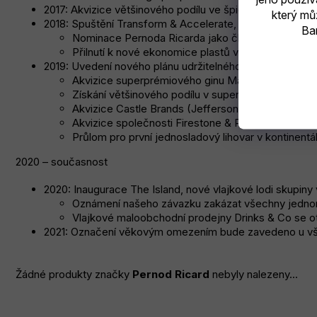
2017: Akvizice většinového podílu ve špičkovém výrobci
který mů
2018: Spuštění Transform & Accelerate, strategického 
Bar
Nominace Pernoda Ricarda jako člena Global Com
Přilnutí k nové ekonomice plastů vedené nadací E
2019: Uvedení nového plánu udržitelného rozvoje a odp
Akvizice superprémiového ginu Malfy.
Získání většinového podílu v superprémiové bour
Akvizice Castle Brands (Jefferson's), rozšíření n
Akvizice společnosti Firestone & Robertson Distil
Průlom pro první jednosladový lihovar v kontinentá
2020 – současnost
2020: Inaugurace The Island, nové vlajkové lodi skupiny
Oznámení našeho závazku zakázat všechny jednorá
Vlajkové maloobchodní prodejny Drinks & Co se oteví
2021: Označení věkovým omezením bude zavedeno u všec
Žádné produkty značky
Pernod Ricard
nebyly nalezeny...