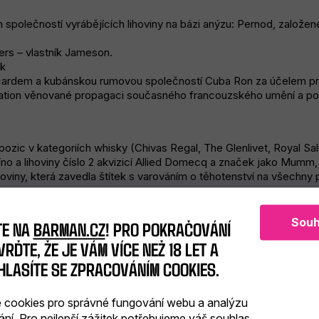
společností vyrábějících lihoviny na bázi anýzu: Pernod, založen
lers – vlastník Jameson.
ek
cardem a kubánskou rumovou společností Cuba Ron za účelem pr
ation věnované propagaci současného francouzského umění a pos
pozic v kategoriích whisky (Chivas Regal, The Glenlivet, Royal Sal
o a lihoviny číslo 2 akvizicí Allied Domecq a značek jako Mumm, P
hoviny, která zavedla štítek s varováním o těhotenství na všechny
ivialité“ svůj nový firemní podpis
Souh
TE NA
BARMAN.CZ
! PRO POKRAČOVÁNÍ
RĎTE, ŽE JE VÁM VÍCE NEŽ 18 LET A
ké dobrovolnické akce společnosti Pernod Ricard, která zahrnuje 
HLASÍTE SE ZPRACOVÁNÍM COOKIES.
 Forest Distillers GmbH – vlastník superprémiového ginu Monkey 4
cookies pro správné fungování webu a analýzu
čí.
ání. Pro nejlepší zážitek potřebujeme váš souhlas,