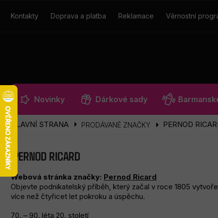
Přejít
na
Kontakty
Doprava a platba
Reklamace
Věrnostní prog
obsah
Novinky
Dárkové sady
Barmanské
PERNOD RICAR
PRODÁVANÉ ZNAČKY
PERNOD RICARD
Webová stránka značky:
Pernod Ricard
Objevte podnikatelský příběh, který začal v roce 1805 vytvořen
více než čtyřicet let pokroku a úspěchu.
70. – 90. léta 20. století