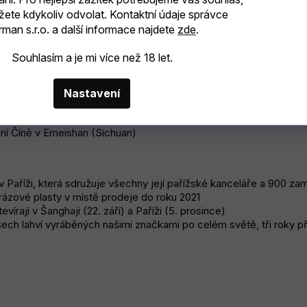
 bourbonů Smooth Ambler a v Del Maguey Single Village, mezcalu
žete kdykoliv odvolat. Kontaktní údaje správce
plánu Pernoda Ricarda
man s.r.o. a další informace najdete
zde
.
pact Lead.
llen MacArthur Foundation
Souhlasím a je mi více než 18 let.
ovědnosti do roku 2030 „Dobré časy z dobrého místa“.
bonové whisky Rabbit Hole
Nastavení
ašeho portfolia bourbonů a whisky
ling Co., vlastníka superprémiové texaské whisky TX
lní Číně v Emeishan (Sichuan)
 v Paříži, která sdružuje všechny její pařížské kanceláře a 900 z
zové plasty v místě prodeje do roku 2021
rají v Šanghaji (22. září) a Paříži (5. prosince)
h lahví vyráběných našimi značkami po celém světě, tři roky p