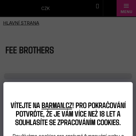
Přejít
na
CZK
obsah
Novinky
Dárkové
FEE BROTHERS
sady
Barmanské
potřeby
Ř
Barmanské
A
Doporučujeme
Nejlevnější
Nejdražší
Nejprodávanější
VÍTEJTE NA
BARMAN.CZ
! PRO POKRAČOVÁNÍ
sklo
Z
POTVRĎTE, ŽE JE VÁM VÍCE NEŽ 18 LET A
Abecedně
E
Alkohol
SOUHLASÍTE SE ZPRACOVÁNÍM COOKIES.
N
V
Í
Bar