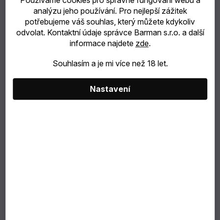
Používáme cookies pro správné fungování webu a
Ý
P
analýzu jeho používání. Pro nejlepší zážitek
P
R
catering
potřebujeme váš souhlas, který můžete kdykoliv
I
O
odvolat. Kontaktní údaje správce Barman s.r.o. a další
S
Bubble
D
informace najdete
zde
.
P
U
Tea
Souhlasím a je mi více než 18 let.
R
K
O
T
TIP
Nastavení
D
Ů
U
NA
K
DÁREK
T
Ů
VÝBĚR
Fee Brothers Lime Bitters 21,1% 0,15l
PODLE
skladem
(>6 ks)
ZÁKAZNÍKA
538 Kč
Do košíku
Dárkové