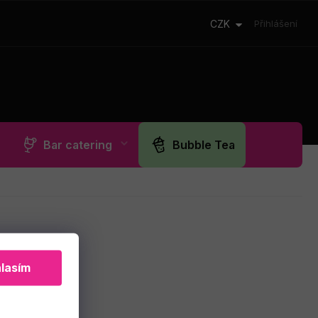
CZK
Přihlášení
Bar catering
Bubble Tea
lasím