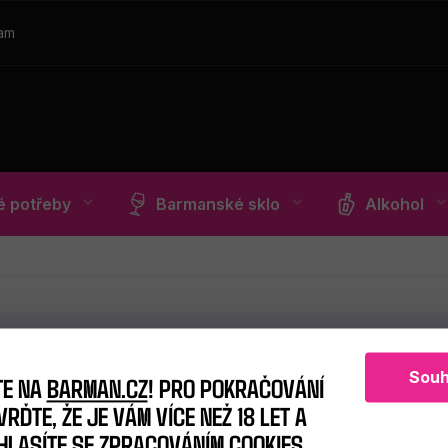
ram
 potřeby
Barmanské sklo
Alkohol
Souh
TE NA
BARMAN.CZ
! PRO POKRAČOVÁNÍ
RĎTE, ŽE JE VÁM VÍCE NEŽ 18 LET A
HLASÍTE SE ZPRACOVÁNÍM COOKIES.