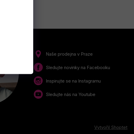
Naše prodejna v Praze
Sledujte novinky na Facebooku
Inspirujte se na Instagramu
Sledujte nás na Youtube
Vytvořil Shoptet