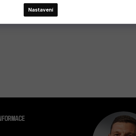
Nastavení
O
V
L
Á
D
A
C
Í
P
R
INFORMACE
V
K
Y