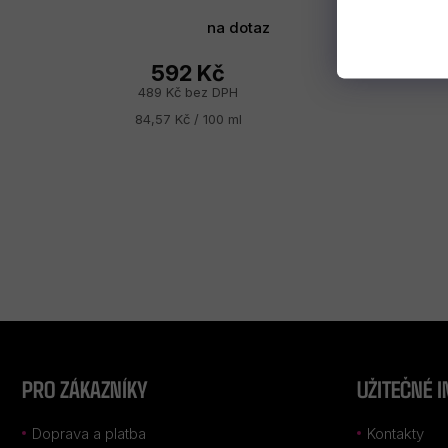
na dotaz
592 Kč
489 Kč bez DPH
Měrná
84,57 Kč / 100 ml
cena:
Z
Á
P
PRO ZÁKAZNÍKY
UŽITEČNÉ 
A
T
Doprava a platba
Kontakty