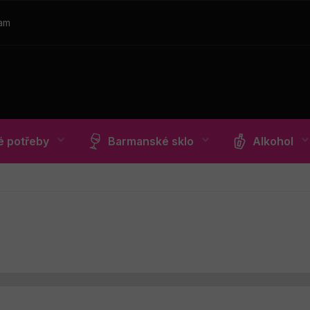
ram
 potřeby
Barmanské sklo
Alkohol