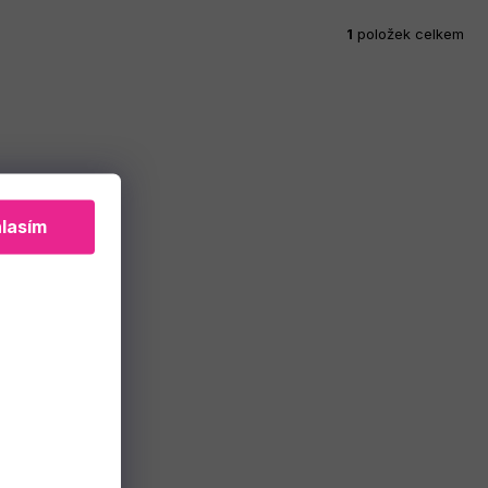
1
položek celkem
lasím