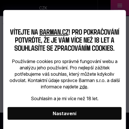
Přejít
na
CZK
obsah
Novinky
VÍTEJTE NA
BARMAN.CZ
! PRO POKRAČOVÁNÍ
Dárkové
POTVRĎTE, ŽE JE VÁM VÍCE NEŽ 18 LET A
ARDBEG
SOUHLASÍTE SE ZPRACOVÁNÍM COOKIES.
sady
Používáme cookies pro správné fungování webu a
Barmanské
analýzu jeho používání. Pro nejlepší zážitek
Žádné produkty značky
Ardbeg
nebyly nalezeny...
potřebujeme váš souhlas, který můžete kdykoliv
potřeby
odvolat. Kontaktní údaje správce Barman s.r.o. a další
informace najdete
zde
.
Barmanské
Souhlasím a je mi více než 18 let.
sklo
Alkohol
Nastavení
Z
Á
Bar