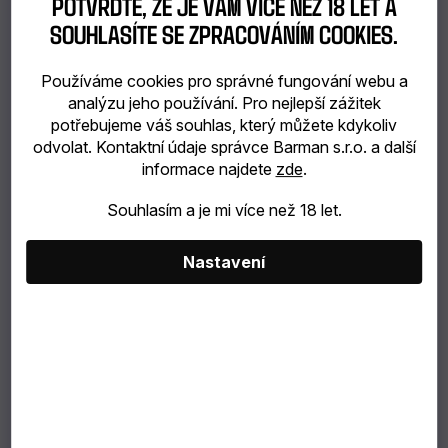
POTVRĎTE, ŽE JE VÁM VÍCE NEŽ 18 LET A
SOUHLASÍTE SE ZPRACOVÁNÍM COOKIES.
catering
625 Kč
558 Kč bez DPH
Bubble
Používáme cookies pro správné fungování webu a
Měrná
16,45 Kč / 100 g
analýzu jeho používání. Pro nejlepší zážitek
cena:
potřebujeme váš souhlas, který můžete kdykoliv
Tea
odvolat. Kontaktní údaje správce Barman s.r.o. a další
Můžeme doručit do:
10.8.2026
informace najdete
zde
.
TIP
Souhlasím a je mi více než 18 let.
NA
DÁREK
Nastavení
VÝBĚR
PODLE
ZÁKAZNÍKA
Lahodné želé kousky do Bubble Tea s příchutí Kokos. Balení
3,8 kg.
Dárkové