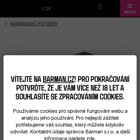
Přejít
na
CZK
obsah
BARMANSKÉ POTŘEBY
Novinky
Dárkové
sady
Barmanské
VÍTEJTE NA
BARMAN.CZ
! PRO POKRAČOVÁNÍ
potřeby
POTVRĎTE, ŽE JE VÁM VÍCE NEŽ 18 LET A
SOUHLASÍTE SE ZPRACOVÁNÍM COOKIES.
Barmanské
sklo
Používáme cookies pro správné fungování webu a
analýzu jeho používání. Pro nejlepší zážitek
Alkohol
potřebujeme váš souhlas, který můžete kdykoliv
odvolat. Kontaktní údaje správce Barman s.r.o. a další
Bar
informace najdete
zde
.