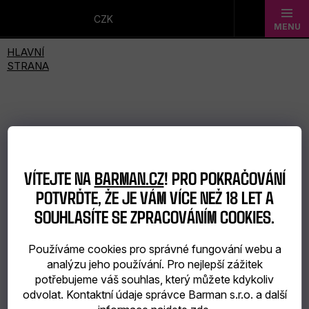
Přejít
na
CZK
obsah
Novinky
Dárkové
sady
Barmanské
VÍTEJTE NA
BARMAN.CZ
! PRO POKRAČOVÁNÍ
potřeby
POTVRĎTE, ŽE JE VÁM VÍCE NEŽ 18 LET A
Barmanské
SOUHLASÍTE SE ZPRACOVÁNÍM COOKIES.
sklo
Používáme cookies pro správné fungování webu a
analýzu jeho používání. Pro nejlepší zážitek
Alkohol
potřebujeme váš souhlas, který můžete kdykoliv
odvolat. Kontaktní údaje správce Barman s.r.o. a další
Bar