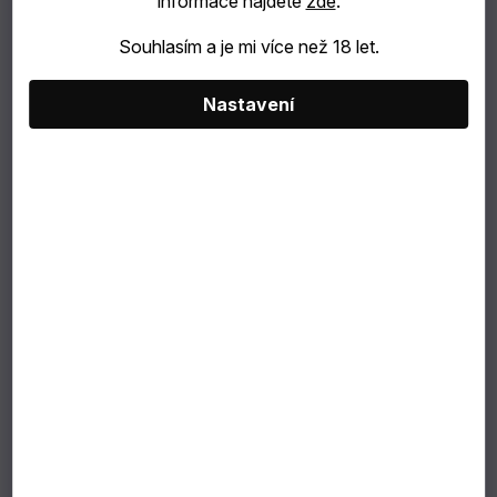
informace najdete
zde
.
catering
Souhlasím a je mi více než 18 let.
Bubble
Nastavení
Tea
TIP
NA
DÁREK
VÝBĚR
PODLE
ZÁKAZNÍKA
Dárkové