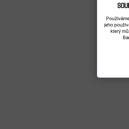
SOU
Používáme 
jeho použív
který mů
Bar