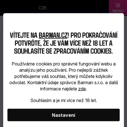
Přejít
na
CZK
obsah
Novinky
VÍTEJTE NA
BARMAN.CZ
! PRO POKRAČOVÁNÍ
Dárkové
POTVRĎTE, ŽE JE VÁM VÍCE NEŽ 18 LET A
sady
SOUHLASÍTE SE ZPRACOVÁNÍM COOKIES.
Barmanské
Používáme cookies pro správné fungování webu a
analýzu jeho používání. Pro nejlepší zážitek
potřeby
potřebujeme váš souhlas, který můžete kdykoliv
odvolat. Kontaktní údaje správce Barman s.r.o. a další
Barmanské
informace najdete
zde
.
sklo
Souhlasím a je mi více než 18 let.
Alkohol
Nastavení
Bar