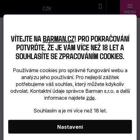
Přejít
na
CZK
obsah
Novinky
VÍTEJTE NA
BARMAN.CZ
! PRO POKRAČOVÁNÍ
Dárkové
POTVRĎTE, ŽE JE VÁM VÍCE NEŽ 18 LET A
sady
SOUHLASÍTE SE ZPRACOVÁNÍM COOKIES.
Barmanské
Používáme cookies pro správné fungování webu a
analýzu jeho používání. Pro nejlepší zážitek
potřeby
potřebujeme váš souhlas, který můžete kdykoliv
odvolat. Kontaktní údaje správce Barman s.r.o. a další
Barmanské
informace najdete
zde
.
sklo
Souhlasím a je mi více než 18 let.
Alkohol
Nastavení
Bar