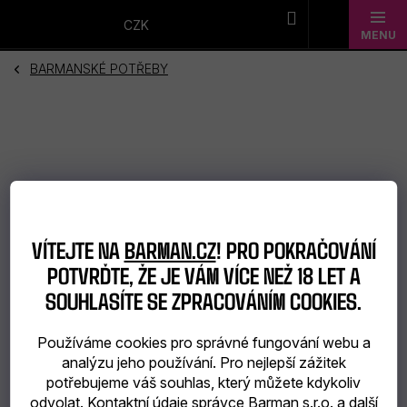
Přejít
na
CZK
obsah
BARMANSKÉ POTŘEBY
Novinky
Dárkové
sady
Barmanské
potřeby
VÍTEJTE NA
BARMAN.CZ
! PRO POKRAČOVÁNÍ
POTVRĎTE, ŽE JE VÁM VÍCE NEŽ 18 LET A
Barmanské
SOUHLASÍTE SE ZPRACOVÁNÍM COOKIES.
sklo
Používáme cookies pro správné fungování webu a
Alkohol
analýzu jeho používání. Pro nejlepší zážitek
potřebujeme váš souhlas, který můžete kdykoliv
Bar
odvolat. Kontaktní údaje správce Barman s.r.o. a další