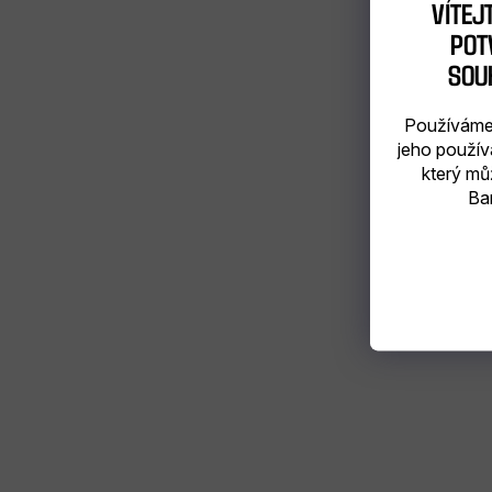
VÍTEJ
POTV
SOU
Používáme 
jeho použív
který mů
Bar