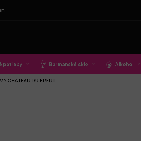
ram
 potřeby
Barmanské sklo
Alkohol
MY CHATEAU DU BREUIL