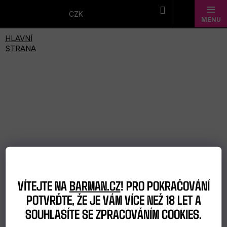
Přejít
na
CZK
obsah
Novinky
Dárkové
sady
Barmanské
potřeby
Barmanské
sklo
VÍTEJTE NA
BARMAN.CZ
! PRO POKRAČOVÁNÍ
POTVRĎTE, ŽE JE VÁM VÍCE NEŽ 18 LET A
Alkohol
SOUHLASÍTE SE ZPRACOVÁNÍM COOKIES.
Bar