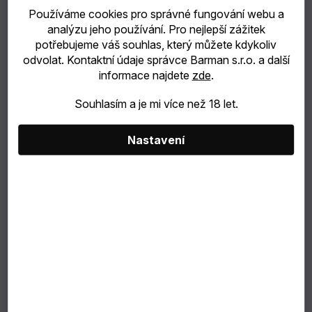
Používáme cookies pro správné fungování webu a
catering
analýzu jeho používání. Pro nejlepší zážitek
potřebujeme váš souhlas, který můžete kdykoliv
Bubble
odvolat. Kontaktní údaje správce Barman s.r.o. a další
informace najdete
zde
.
Tea
Souhlasím a je mi více než 18 let.
TIP
Nastavení
NA
DÁREK
VÝBĚR
PODLE
ZÁKAZNÍKA
Dárkové