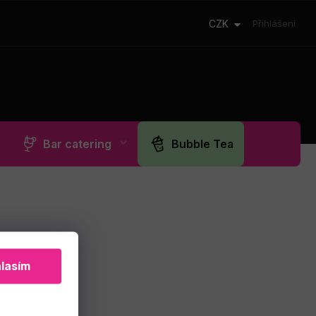
CZK
Přihlášení
Bar catering
Bubble Tea
lasím