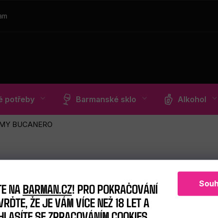
ram
 potřeby
Barmanské sklo
Alkohol
MY BUCANERO
Souh
TE NA
BARMAN.CZ
! PRO POKRAČOVÁNÍ
RĎTE, ŽE JE VÁM VÍCE NEŽ 18 LET A
HLASÍTE SE ZPRACOVÁNÍM COOKIES.