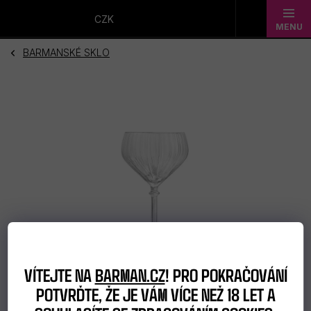
Přejít
na
CZK
obsah
BARMANSKÉ SKLO
Novinky
Dárkové
sady
Barmanské
potřeby
Barmanské
sklo
VÍTEJTE NA
BARMAN.CZ
! PRO POKRAČOVÁNÍ
Alkohol
POTVRĎTE, ŽE JE VÁM VÍCE NEŽ 18 LET A
Bar