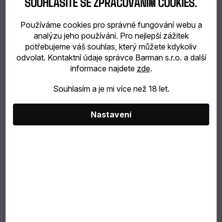
SOUHLASÍTE SE ZPRACOVÁNÍM COOKIES.
catering
Používáme cookies pro správné fungování webu a
analýzu jeho používání. Pro nejlepší zážitek
Bubble
potřebujeme váš souhlas, který můžete kdykoliv
odvolat. Kontaktní údaje správce Barman s.r.o. a další
Tea
informace najdete
zde
.
100 Kč
TIP
Souhlasím a je mi více než 18 let.
83 Kč bez DPH
Měrná
NA
cena:
Nastavení
Můžeme doručit do:
7.8.2026
DÁREK
VÝBĚR
PODLE
ZÁKAZNÍKA
Dárkové