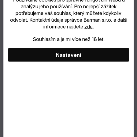
analýzu jeho používání. Pro nejlepší zážitek
catering
potřebujeme váš souhlas, který můžete kdykoliv
odvolat. Kontaktní údaje správce Barman s.r.o. a další
Bubble
informace najdete
zde
.
Tea
Souhlasím a je mi více než 18 let.
245 Kč
TIP
Nastavení
202 Kč bez DPH
Měrná
NA
cena:
Můžeme doručit do:
7.8.2026
DÁREK
VÝBĚR
PODLE
ZÁKAZNÍKA
Dárkové