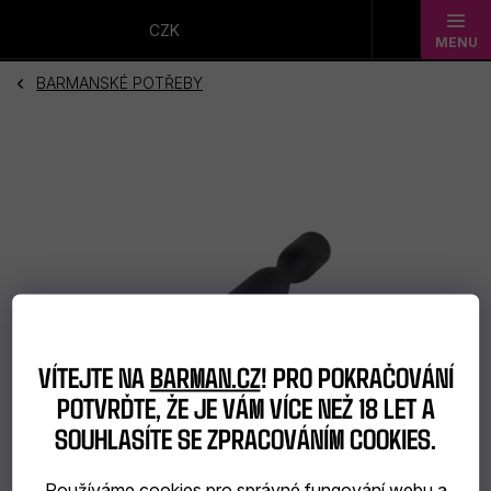
Přejít
na
CZK
obsah
BARMANSKÉ POTŘEBY
Novinky
Dárkové
sady
Barmanské
potřeby
Barmanské
VÍTEJTE NA
BARMAN.CZ
! PRO POKRAČOVÁNÍ
sklo
POTVRĎTE, ŽE JE VÁM VÍCE NEŽ 18 LET A
Alkohol
SOUHLASÍTE SE ZPRACOVÁNÍM COOKIES.
Bar
Používáme cookies pro správné fungování webu a