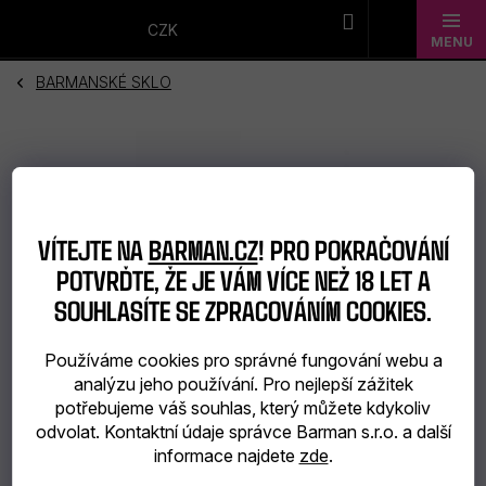
Přejít
na
CZK
obsah
BARMANSKÉ SKLO
Novinky
Dárkové
sady
Barmanské
VÍTEJTE NA
BARMAN.CZ
! PRO POKRAČOVÁNÍ
POTVRĎTE, ŽE JE VÁM VÍCE NEŽ 18 LET A
potřeby
SOUHLASÍTE SE ZPRACOVÁNÍM COOKIES.
Barmanské
Používáme cookies pro správné fungování webu a
sklo
analýzu jeho používání. Pro nejlepší zážitek
potřebujeme váš souhlas, který můžete kdykoliv
Alkohol
odvolat. Kontaktní údaje správce Barman s.r.o. a další
informace najdete
zde
.
Bar