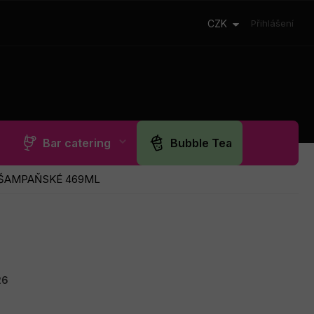
CZK
Přihlášení
Bar catering
Bubble Tea
 ŠAMPAŇSKÉ 469ML
26