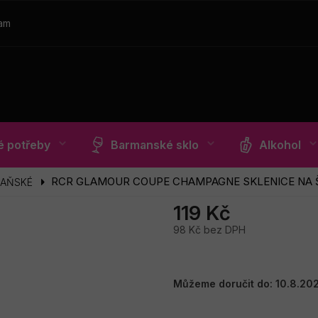
ram
 potřeby
Barmanské sklo
Alkohol
RCR GLAMOUR COUPE CHAMPAGNE SKLENICE NA
PAŇSKÉ
119 Kč
98 Kč bez DPH
Měrná
cena:
Můžeme doručit do:
10.8.20