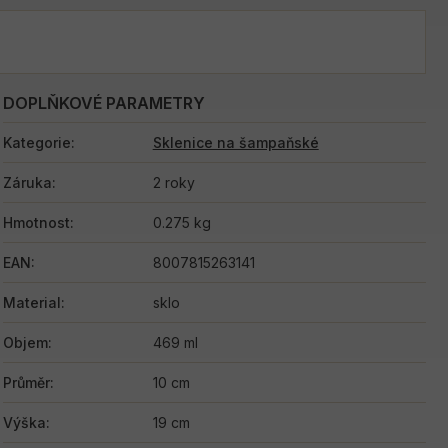
DOPLŇKOVÉ PARAMETRY
Kategorie
:
Sklenice na šampaňské
Záruka
:
2 roky
Hmotnost
:
0.275 kg
EAN
:
8007815263141
Material
:
sklo
Objem
:
469 ml
Průměr
:
10 cm
Výška
:
19 cm