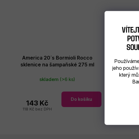
VÍTEJ
POTV
SOU
America 20´s Bormioli Rocco
Používáme 
sklenice na šampaňské 275 ml
jeho použív
který mů
skladem
(>6 ks)
Bar
Do košíku
143 Kč
118 Kč bez DPH