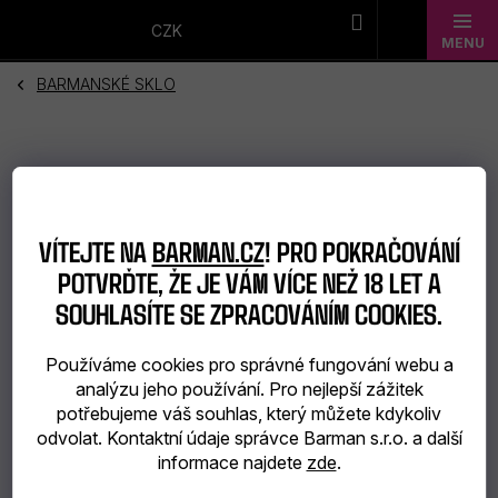
Přejít
na
CZK
obsah
BARMANSKÉ SKLO
Novinky
Dárkové
sady
Barmanské
VÍTEJTE NA
BARMAN.CZ
! PRO POKRAČOVÁNÍ
POTVRĎTE, ŽE JE VÁM VÍCE NEŽ 18 LET A
potřeby
SOUHLASÍTE SE ZPRACOVÁNÍM COOKIES.
Barmanské
Používáme cookies pro správné fungování webu a
sklo
analýzu jeho používání. Pro nejlepší zážitek
potřebujeme váš souhlas, který můžete kdykoliv
Alkohol
odvolat. Kontaktní údaje správce Barman s.r.o. a další
informace najdete
zde
.
Bar