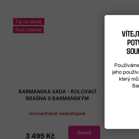
Tip na dárek
Kurz zdarma
VÍTEJ
POTV
SOU
Používáme 
jeho použív
který mů
Bar
BARMANSKÁ SADA - ROLOVACÍ
BRAŠNA S BARMANSKÝM
VYBAVENÍM - 15 ks
momentálně nedostupné
Detail
3 495 Kč