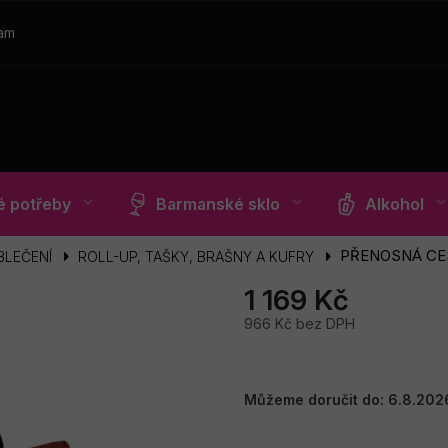
ram
 potřeby
Barmanské sklo
Alkohol
PŘENOSNÁ CE
BLEČENÍ
ROLL-UP, TAŠKY, BRAŠNY A KUFRY
1 169 Kč
966 Kč bez DPH
Měrná
cena:
Můžeme doručit do:
6.8.202