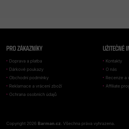
Z
Á
P
PRO ZÁKAZNÍKY
UŽITEČNÉ 
A
T
Doprava a platba
Kontakty
Í
Dárkové poukazy
O nás
Obchodní podmínky
Recenze a 
Reklamace a vrácení zboží
Affiliate pr
Ochrana osobních údajů
Copyright 2026
Barman.cz
. Všechna práva vyhrazena.