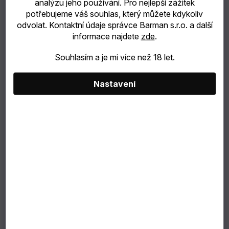
analýzu jeho používání. Pro nejlepší zážitek
potřebujeme váš souhlas, který můžete kdykoliv
catering
odvolat. Kontaktní údaje správce Barman s.r.o. a další
informace najdete
zde
.
Bubble
Souhlasím a je mi více než 18 let.
Tea
Nastavení
TIP
NA
DÁREK
VÝBĚR
PODLE
ZÁKAZNÍKA
Dárkové