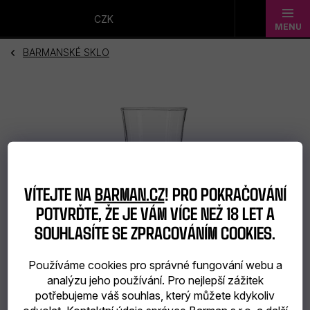
Přejít
na
CZK
obsah
BARMANSKÉ SKLO
Novinky
Dárkové
sady
Barmanské
potřeby
VÍTEJTE NA
BARMAN.CZ
! PRO POKRAČOVÁNÍ
POTVRĎTE, ŽE JE VÁM VÍCE NEŽ 18 LET A
Barmanské
SOUHLASÍTE SE ZPRACOVÁNÍM COOKIES.
sklo
Používáme cookies pro správné fungování webu a
Alkohol
analýzu jeho používání. Pro nejlepší zážitek
potřebujeme váš souhlas, který můžete kdykoliv
Bar