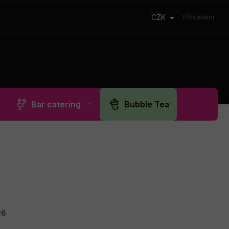
CZK
Přihlášení
Bar catering
Bubble Tea
26