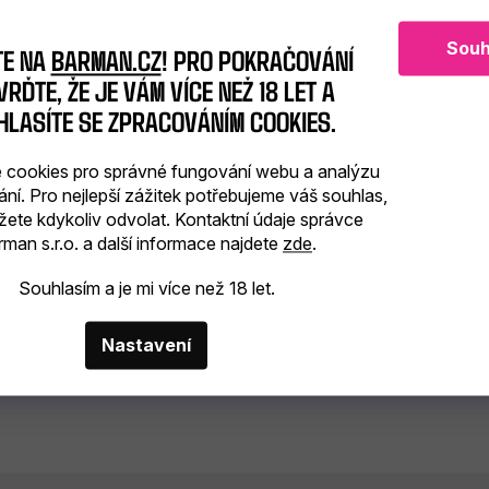
Souh
TE NA
BARMAN.CZ
! PRO POKRAČOVÁNÍ
RĎTE, ŽE JE VÁM VÍCE NEŽ 18 LET A
HLASÍTE SE ZPRACOVÁNÍM COOKIES.
cookies pro správné fungování webu a analýzu
ání. Pro nejlepší zážitek potřebujeme váš souhlas,
 sklenice na šampaňské
RCR Timeless skleni
žete kdykoliv odvolat. Kontaktní údaje správce
182ml
šampaňské 260 
man s.r.o. a další informace najdete
zde
.
skladem
(>6 ks)
skladem
(>6 ks)
Souhlasím a je mi více než 18 let.
Nastavení
Do košíku
Do
 Kč
95 Kč
bez DPH
79 Kč bez DPH