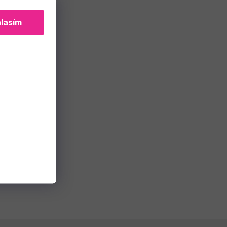
lasím
ce na
ml
 košíku