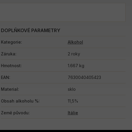
DOPLŇKOVÉ PARAMETRY
Kategorie
:
Alkohol
Záruka
:
2 roky
Hmotnost
:
1.667 kg
EAN
:
7630040405423
Material
:
sklo
Obsah alkoholu %
:
11,5%
Země původu
:
Itálie