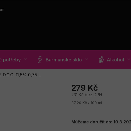
ram
 potřeby
Barmanské sklo
Alkohol
.O.C. 11,5% 0,75 L
279 Kč
231 Kč bez DPH
Měrná
37,20 Kč / 100 ml
cena:
Můžeme doručit do:
10.8.20