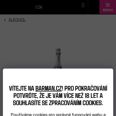
Přejít
na
CZK
obsah
ALKOHOL
Novinky
Dárkové
sady
Barmanské
potřeby
Barmanské
VÍTEJTE NA
BARMAN.CZ
! PRO POKRAČOVÁNÍ
sklo
POTVRĎTE, ŽE JE VÁM VÍCE NEŽ 18 LET A
SOUHLASÍTE SE ZPRACOVÁNÍM COOKIES.
Alkohol
Bar
Používáme cookies pro správné fungování webu a