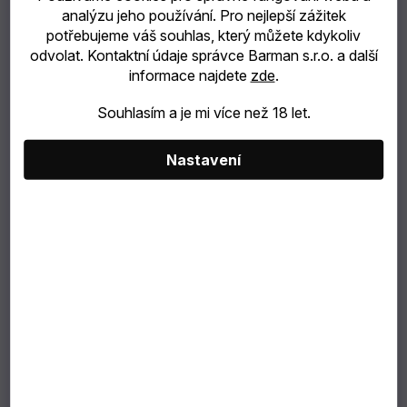
analýzu jeho používání. Pro nejlepší zážitek
catering
potřebujeme váš souhlas, který můžete kdykoliv
271 Kč
odvolat. Kontaktní údaje správce Barman s.r.o. a další
224 Kč bez DPH
Bubble
informace najdete
zde
.
Měrná
36,13 Kč / 100 ml
cena:
Souhlasím a je mi více než 18 let.
Tea
Můžeme doručit do:
10.8.2026
TIP
Nastavení
NA
DÁREK
VÝBĚR
PODLE
ZÁKAZNÍKA
Sladká vyvážená chuť s elegantním dozvukem.
D.O.C.G. nejvyšší stupeň kvality italského vína.
Dárkové