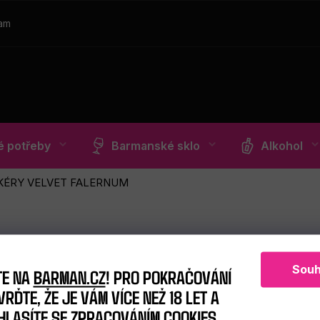
ram
 potřeby
Barmanské sklo
Alkohol
KÉRY VELVET FALERNUM
Souh
TE NA
BARMAN.CZ
! PRO POKRAČOVÁNÍ
RĎTE, ŽE JE VÁM VÍCE NEŽ 18 LET A
HLASÍTE SE ZPRACOVÁNÍM COOKIES.