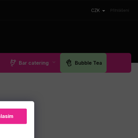
CZK
Přihlášení
Bar catering
Bubble Tea
lasím