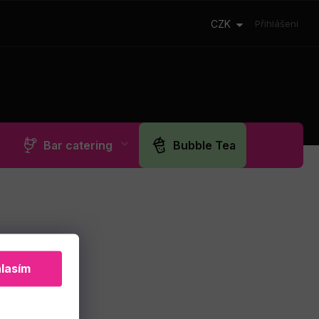
CZK
Přihlášení
Bar catering
Bubble Tea
lasím