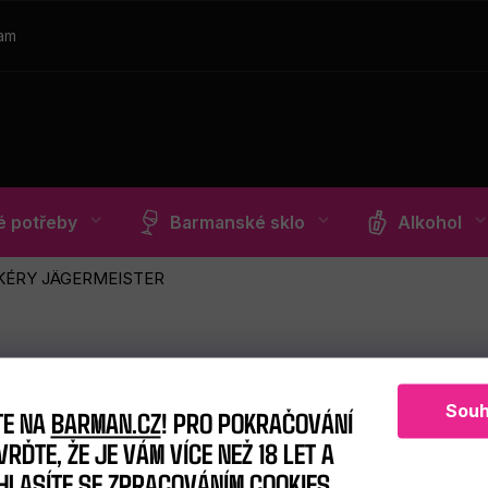
ram
 potřeby
Barmanské sklo
Alkohol
KÉRY JÄGERMEISTER
Souh
TE NA
BARMAN.CZ
! PRO POKRAČOVÁNÍ
RĎTE, ŽE JE VÁM VÍCE NEŽ 18 LET A
HLASÍTE SE ZPRACOVÁNÍM COOKIES.