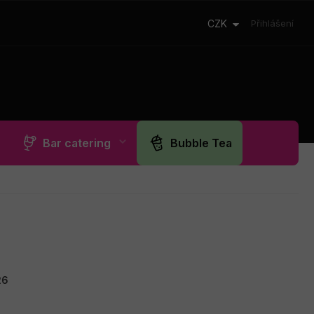
CZK
Přihlášení
Bar catering
Bubble Tea
26