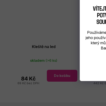
VÍTEJ
POTV
SOU
Používáme 
jeho použív
který mů
Kleště na led
Kleště na 
Bar
skladem
(>6 ks)
Do košíku
84 Kč
535
69 Kč bez DPH
442 Kč 