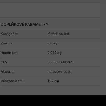
DOPLŇKOVÉ PARAMETRY
Kategorie
:
Kleště na led
Záruka
:
2 roky
Hmotnost
:
0.039 kg
EAN
:
8595636905109
Material
:
nerezová ocel
Velikost v cm
:
15,2 cm