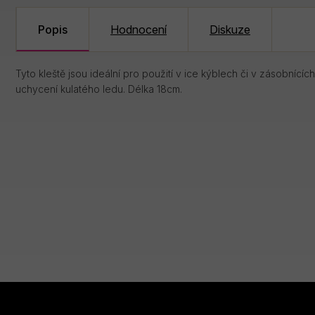
Popis
Hodnocení
Diskuze
Tyto kleště jsou ideální pro použití v ice kýblech či v zásobníc
uchycení kulatého ledu. Délka 18cm.
Z
Á