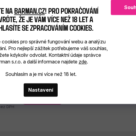
Souh
TE NA
BARMAN.CZ
! PRO POKRAČOVÁNÍ
RĎTE, ŽE JE VÁM VÍCE NEŽ 18 LET A
HLASÍTE SE ZPRACOVÁNÍM COOKIES.
565
cookies pro správné fungování webu a analýzu
Kč
–5 %
ání. Pro nejlepší zážitek potřebujeme váš souhlas,
žete kdykoliv odvolat. Kontaktní údaje správce
led zlaté Cocktail Kingdom
man s.r.o. a další informace najdete
zde
.
Souhlasím a je mi více než 18 let.
skladem
(2 ks)
Nastavení
Do košíku
 Kč
bez DPH