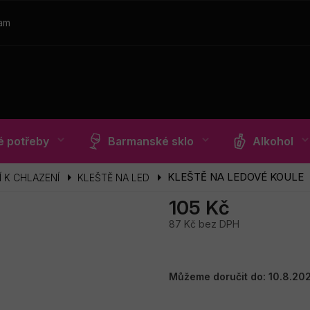
ram
 potřeby
Barmanské sklo
Alkohol
KLEŠTĚ NA LEDOVÉ KOULE
 K CHLAZENÍ
KLEŠTĚ NA LED
105 Kč
87 Kč bez DPH
Měrná
cena:
Můžeme doručit do:
10.8.20