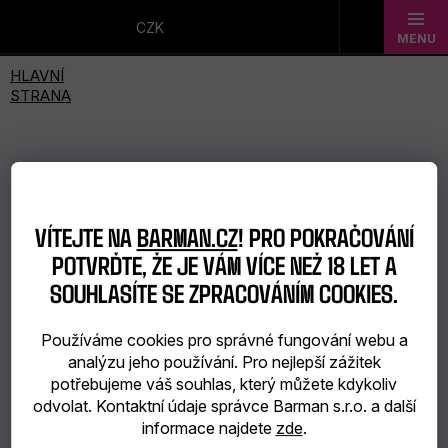
Přejít
na
CZK
obsah
Novinky
Dárkové
sady
Barmanské
VÍTEJTE NA
BARMAN.CZ
! PRO POKRAČOVÁNÍ
potřeby
POTVRĎTE, ŽE JE VÁM VÍCE NEŽ 18 LET A
SOUHLASÍTE SE ZPRACOVÁNÍM COOKIES.
Barmanské
Používáme cookies pro správné fungování webu a
sklo
analýzu jeho používání. Pro nejlepší zážitek
potřebujeme váš souhlas, který můžete kdykoliv
Alkohol
odvolat. Kontaktní údaje správce Barman s.r.o. a další
informace najdete
zde
.
Bar