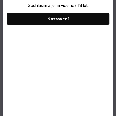
Souhlasím a je mi více než 18 let.
catering
Nastavení
Bubble
Tea
TIP
NA
DÁREK
VÝBĚR
PODLE
ZÁKAZNÍKA
Dárkové